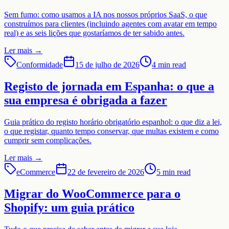
Sem fumo: como usamos a IA nos nossos próprios SaaS, o que
construímos para clientes (incluindo agentes com avatar em tempo
real) e as seis lições que gostaríamos de ter sabido antes.
Ler mais
→
Conformidade
15 de julho de 2026
4 min read
Registo de jornada em Espanha: o que a
sua empresa é obrigada a fazer
Guia prático do registo horário obrigatório espanhol: o que diz a lei,
o que registar, quanto tempo conservar, que multas existem e como
cumprir sem complicações.
Ler mais
→
eCommerce
22 de fevereiro de 2026
5 min read
Migrar do WooCommerce para o
Shopify: um guia prático