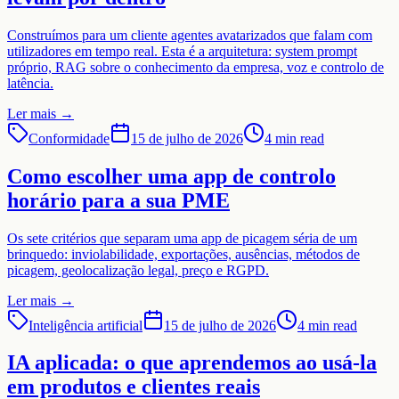
Construímos para um cliente agentes avatarizados que falam com
utilizadores em tempo real. Esta é a arquitetura: system prompt
próprio, RAG sobre o conhecimento da empresa, voz e controlo de
latência.
Ler mais
→
Conformidade
15 de julho de 2026
4 min read
Como escolher uma app de controlo
horário para a sua PME
Os sete critérios que separam uma app de picagem séria de um
brinquedo: inviolabilidade, exportações, ausências, métodos de
picagem, geolocalização legal, preço e RGPD.
Ler mais
→
Inteligência artificial
15 de julho de 2026
4 min read
IA aplicada: o que aprendemos ao usá-la
em produtos e clientes reais