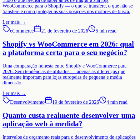
Tudo o que precisa de saber antes de migrar a sua loja
WooCommerce para o Shopify — o que se transfere, o que não se
transfere e como proteger as suas posições nos motores de busca.
Ler mais
→
eCommerce
21 de fevereiro de 2026
5 min read
Shopify vs WooCommerce em 2026: qual
a plataforma certa para o seu negócio?
Uma comparação honesta entre Shopify e WooCommerce para
2026. Sem tendências de afiliados — apenas as diferenças que
realmente importam para lojas europeias de pequena e média
dimensão.
Ler mais
→
Desenvolvimento
19 de fevereiro de 2026
4 min read
Quanto custa realmente desenvolver uma
aplicação web à medida?
Intervalos de orçamento reais para o desenvolvimento de aplicações