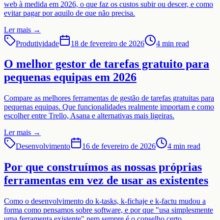
web à medida em 2026, o que faz os custos subir ou descer, e como
evitar pagar por aquilo de que não precisa.
Ler mais
→
Produtividade
18 de fevereiro de 2026
4 min read
O melhor gestor de tarefas gratuito para
pequenas equipas em 2026
Compare as melhores ferramentas de gestão de tarefas gratuitas para
pequenas equipas. Que funcionalidades realmente importam e como
escolher entre Trello, Asana e alternativas mais ligeiras.
Ler mais
→
Desenvolvimento
16 de fevereiro de 2026
4 min read
Por que construímos as nossas próprias
ferramentas em vez de usar as existentes
Como o desenvolvimento do k-tasks, k-fichaje e k-factu mudou a
forma como pensamos sobre software, e por que "usa simplesmente
uma ferramenta existente" nem sempre é o conselho certo.