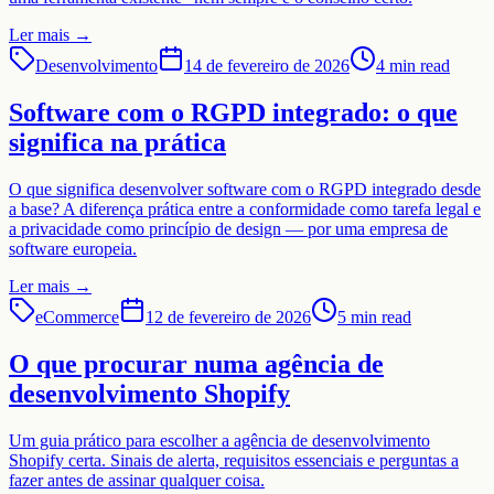
Ler mais
→
Desenvolvimento
14 de fevereiro de 2026
4 min read
Software com o RGPD integrado: o que
significa na prática
O que significa desenvolver software com o RGPD integrado desde
a base? A diferença prática entre a conformidade como tarefa legal e
a privacidade como princípio de design — por uma empresa de
software europeia.
Ler mais
→
eCommerce
12 de fevereiro de 2026
5 min read
O que procurar numa agência de
desenvolvimento Shopify
Um guia prático para escolher a agência de desenvolvimento
Shopify certa. Sinais de alerta, requisitos essenciais e perguntas a
fazer antes de assinar qualquer coisa.