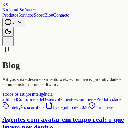
KS
Krokanti Software
Produtos
Serviços
Sobre
Blog
Contacto
PT
Blog
Artigos sobre desenvolvimento web, eCommerce, produtividade e
como construir ótimo software.
Todos os artigos
Inteligência
artificial
Conformidade
Desenvolvimento
eCommerce
Produtividade
Inteligência artificial
15 de julho de 2026
4 min read
Agentes com avatar em tempo real: o que
levam por dentro