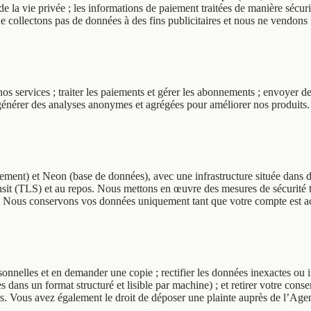
x de la vie privée ; les informations de paiement traitées de manière sécu
 collectons pas de données à des fins publicitaires et nous ne vendons 
s services ; traiter les paiements et gérer les abonnements ; envoyer des
 générer des analyses anonymes et agrégées pour améliorer nos produits.
rgement) et Neon (base de données), avec une infrastructure située da
ransit (TLS) et au repos. Nous mettons en œuvre des mesures de sécurité 
s. Nous conservons vos données uniquement tant que votre compte est act
nelles et en demander une copie ; rectifier les données inexactes ou inc
s dans un format structuré et lisible par machine) ; et retirer votre con
. Vous avez également le droit de déposer une plainte auprès de l’Age